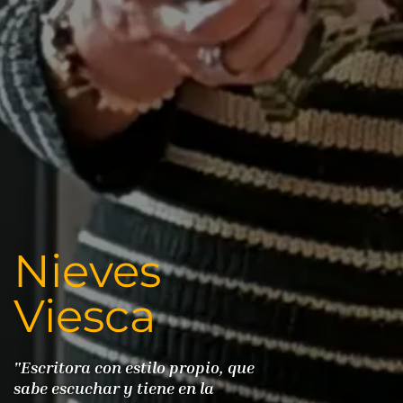
Nieves 
Viesca 
dbuenatinta
Galería
"Escritora con estilo propio, que 
sabe escuchar y tiene en la 