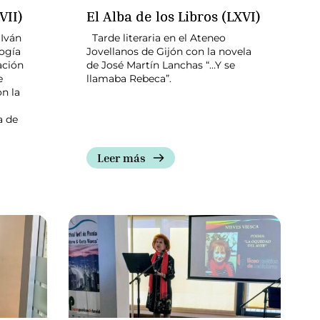
VII)
El Alba de los Libros (LXVI)
 Iván
Tarde literaria en el Ateneo
logía
Jovellanos de Gijón con la novela
ación
de José Martín Lanchas “…Y se
e
llamaba Rebeca”.
n la
a de
Leer más