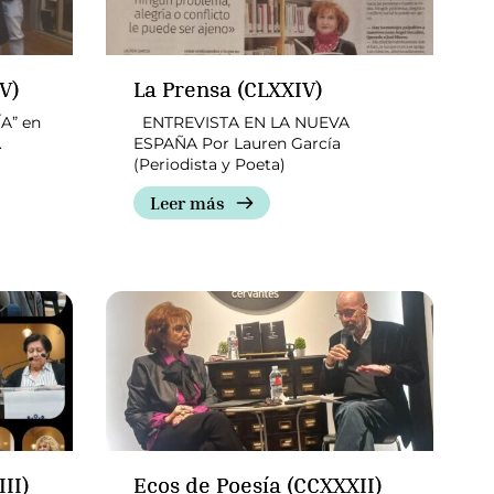
V)
La Prensa (CLXXIV)
A” en
ENTREVISTA EN LA NUEVA
.
ESPAÑA Por Lauren García
(Periodista y Poeta)
Leer más
II)
Ecos de Poesía (CCXXXII)