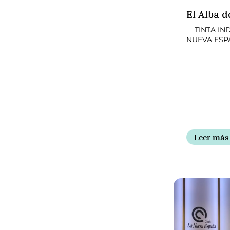
El Alba d
TINTA IND
NUEVA ES
Leer más