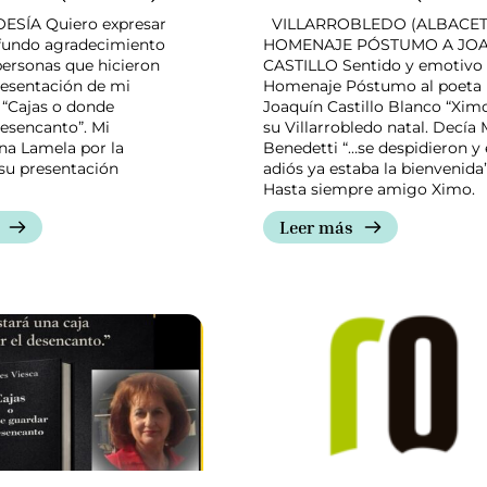
ESÍA Quiero expresar
VILLARROBLEDO (ALBACET
fundo agradecimiento
HOMENAJE PÓSTUMO A JO
personas que hicieron
CASTILLO Sentido y emotivo
resentación de mi
Homenaje Póstumo al poeta
 “Cajas o donde
Joaquín Castillo Blanco “Xim
desencanto”. Mi
su Villarrobledo natal. Decía 
Ana Lamela por la
Benedetti “…se despidieron y 
su presentación
adiós ya estaba la bienvenida”
Hasta siempre amigo Ximo.
Leer más