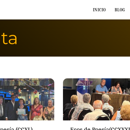
INICIO
BLOG
ta
oesía (CCXL)
Ecos de Poesía(CCXXX