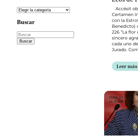
Accésit obt
Hemeroteca
Certamen In
con la Estro
Buscar
Benedicto)
226 “La flor
sincero agr
cada uno de
Jurado. Co
Leer más