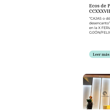
Ecos de P
CCXXXVII
“CAJAS o dó
desencanto”
en la X FER
GIJÓN/FELI
Leer más