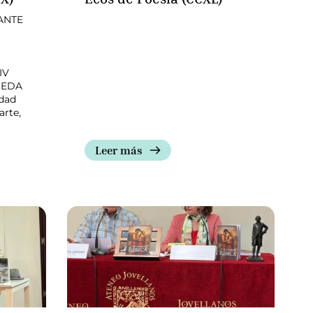
ANTE
IV
 EDA
idad
arte,
Leer más