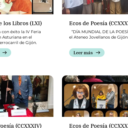
e los Libros (LXI)
Ecos de Poesía (CCXXX
con éxito la IV Feria
“DÍA MUNDIAL DE LA POESÍ
n Asturiana en el
el Ateneo Jovellanos de Gijón
rrocarril de Gijón.
Leer más
Poesía (CCXXXIV)
Ecos de Poesía (CCXXXI